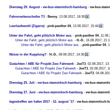
Dienstag 29. August - vw-bus-stammtisch-hamburg
-
vw-bus-stam
Fahrerseitenscheibe T3
-
Benny
,
13.08.2017, 19:30
Leerlaufwentil (Zigarre)
-
pink-panther 04
,
13.08.2017, 15:44
Unter der Fahrt, geht plötzlich Motor aus.
-
pink-panther 04
,
11.08.
Unter der Fahrt, geht plötzlich Motor aus.
-
H.-D.
,
16.08.2017, 21:1
Unter der Fahrt, geht plötzlich Motor aus.
-
pink-panther 04
,
1
Nüsse in der Kupplung?
-
H.-D.
,
09.08.2017, 14:30
Gutachten / ABE für Projekt Zwo Fahrwerk
-
JoeT3
,
02.08.2017, 13
Gutachten / ABE für Projekt Zwo Fahrwerk
-
JoeT3
,
02.08.2017, 1
Gutachten / ABE für Projekt Zwo Fahrwerk
-
JoeT3
,
04.08.201
Dienstag 25. Juli - vw-bus-stammtisch-hamburg
-
vw-bus-stammti
Dienstag 27. Juni - vw-bus-stammtisch-hamburg
-
vw-bus-stammt
tagestreffen am hafen 2017 - 12. august ´17
-
vw-bus-stammtisch-