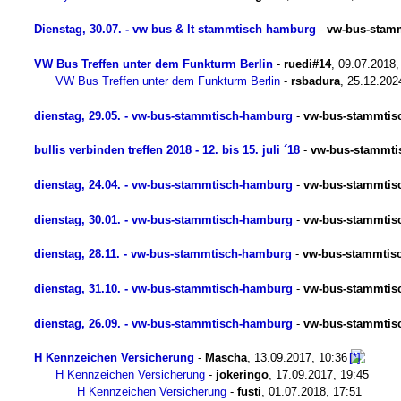
Dienstag, 30.07. - vw bus & lt stammtisch hamburg
-
vw-bus-stam
VW Bus Treffen unter dem Funkturm Berlin
-
ruedi#14
,
09.07.2018,
VW Bus Treffen unter dem Funkturm Berlin
-
rsbadura
,
25.12.202
dienstag, 29.05. - vw-bus-stammtisch-hamburg
-
vw-bus-stammtis
bullis verbinden treffen 2018 - 12. bis 15. juli ´18
-
vw-bus-stammti
dienstag, 24.04. - vw-bus-stammtisch-hamburg
-
vw-bus-stammtis
dienstag, 30.01. - vw-bus-stammtisch-hamburg
-
vw-bus-stammtis
dienstag, 28.11. - vw-bus-stammtisch-hamburg
-
vw-bus-stammtis
dienstag, 31.10. - vw-bus-stammtisch-hamburg
-
vw-bus-stammtis
dienstag, 26.09. - vw-bus-stammtisch-hamburg
-
vw-bus-stammtis
H Kennzeichen Versicherung
-
Mascha
,
13.09.2017, 10:36
H Kennzeichen Versicherung
-
jokeringo
,
17.09.2017, 19:45
H Kennzeichen Versicherung
-
fusti
,
01.07.2018, 17:51