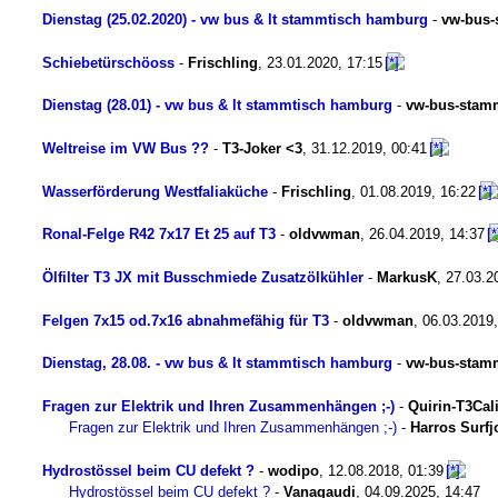
Dienstag (25.02.2020) - vw bus & lt stammtisch hamburg
-
vw-bus-
Schiebetürschöoss
-
Frischling
,
23.01.2020, 17:15
Dienstag (28.01) - vw bus & lt stammtisch hamburg
-
vw-bus-stam
Weltreise im VW Bus ??
-
T3-Joker <3
,
31.12.2019, 00:41
Wasserförderung Westfaliaküche
-
Frischling
,
01.08.2019, 16:22
Ronal-Felge R42 7x17 Et 25 auf T3
-
oldvwman
,
26.04.2019, 14:37
Ölfilter T3 JX mit Busschmiede Zusatzölkühler
-
MarkusK
,
27.03.2
Felgen 7x15 od.7x16 abnahmefähig für T3
-
oldvwman
,
06.03.2019
Dienstag, 28.08. - vw bus & lt stammtisch hamburg
-
vw-bus-stam
Fragen zur Elektrik und Ihren Zusammenhängen ;-)
-
Quirin-T3Cali
Fragen zur Elektrik und Ihren Zusammenhängen ;-)
-
Harros Surfj
Hydrostössel beim CU defekt ?
-
wodipo
,
12.08.2018, 01:39
Hydrostössel beim CU defekt ?
-
Vanagaudi
,
04.09.2025, 14:47