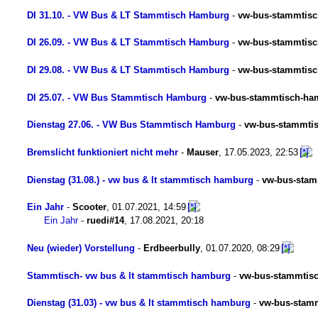
DI 31.10. - VW Bus & LT Stammtisch Hamburg
-
vw-bus-stammtis
DI 26.09. - VW Bus & LT Stammtisch Hamburg
-
vw-bus-stammtis
DI 29.08. - VW Bus & LT Stammtisch Hamburg
-
vw-bus-stammtis
DI 25.07. - VW Bus Stammtisch Hamburg
-
vw-bus-stammtisch-ha
Dienstag 27.06. - VW Bus Stammtisch Hamburg
-
vw-bus-stammti
Bremslicht funktioniert nicht mehr
-
Mauser
,
17.05.2023, 22:53
Dienstag (31.08.) - vw bus & lt stammtisch hamburg
-
vw-bus-sta
Ein Jahr
-
Scooter
,
01.07.2021, 14:59
Ein Jahr
-
ruedi#14
,
17.08.2021, 20:18
Neu (wieder) Vorstellung
-
Erdbeerbully
,
01.07.2020, 08:29
Stammtisch- vw bus & lt stammtisch hamburg
-
vw-bus-stammtis
Dienstag (31.03) - vw bus & lt stammtisch hamburg
-
vw-bus-stam