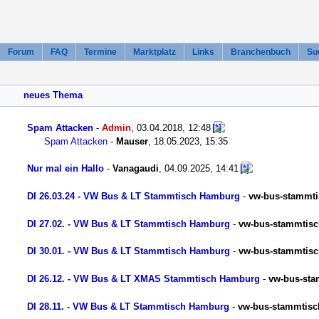
Forum
FAQ
Termine
Marktplatz
Links
Branchenbuch
Su
neues Thema
Spam Attacken
-
Admin
,
03.04.2018, 12:48
Spam Attacken
-
Mauser
,
18.05.2023, 15:35
Nur mal ein Hallo
-
Vanagaudi
,
04.09.2025, 14:41
DI 26.03.24 - VW Bus & LT Stammtisch Hamburg
-
vw-bus-stammt
DI 27.02. - VW Bus & LT Stammtisch Hamburg
-
vw-bus-stammtis
DI 30.01. - VW Bus & LT Stammtisch Hamburg
-
vw-bus-stammtis
DI 26.12. - VW Bus & LT XMAS Stammtisch Hamburg
-
vw-bus-st
DI 28.11. - VW Bus & LT Stammtisch Hamburg
-
vw-bus-stammtis