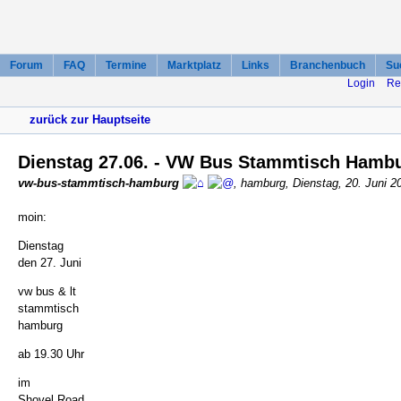
Forum
FAQ
Termine
Marktplatz
Links
Branchenbuch
Su
Login
Re
zurück zur Hauptseite
Dienstag 27.06. - VW Bus Stammtisch Hamb
vw-bus-stammtisch-hamburg
, hamburg, Dienstag, 20. Juni 2
moin:
Dienstag
den 27. Juni
vw bus & lt
stammtisch
hamburg
ab 19.30 Uhr
im
Shovel Road