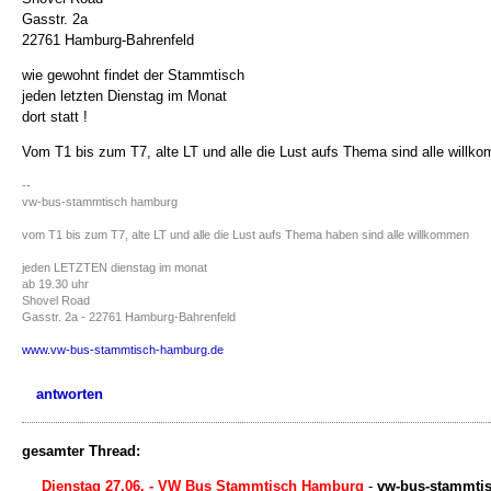
Gasstr. 2a
22761 Hamburg-Bahrenfeld
wie gewohnt findet der Stammtisch
jeden letzten Dienstag im Monat
dort statt !
Vom T1 bis zum T7, alte LT und alle die Lust aufs Thema sind alle willk
--
vw-bus-stammtisch hamburg
vom T1 bis zum T7, alte LT und alle die Lust aufs Thema haben sind alle willkommen
jeden LETZTEN dienstag im monat
ab 19.30 uhr
Shovel Road
Gasstr. 2a - 22761 Hamburg-Bahrenfeld
www.vw-bus-stammtisch-hamburg.de
antworten
gesamter Thread:
Dienstag 27.06. - VW Bus Stammtisch Hamburg
-
vw-bus-stammti